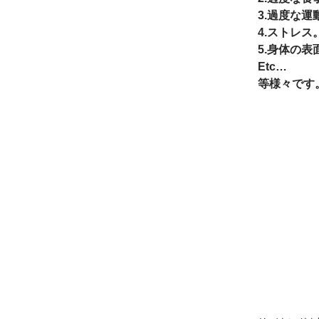
3.過度な運
4.ストレス
5.身体の表
Etc…
等様々です