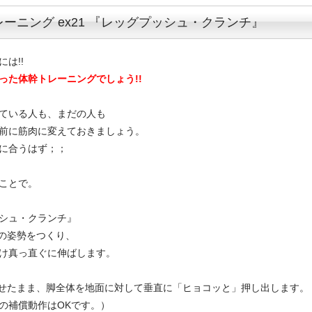
ーニング ex21 『レッグプッシュ・クランチ』
は!!
った体幹トレーニングでしょう!!
ている人も、まだの人も
前に筋肉に変えておきましょう。
に合うはず；；
ことで。
シュ・クランチ』
ンの姿勢をつくり、
け真っ直ぐに伸ばします。
ませたまま、脚全体を地面に対して垂直に「ヒョコッと」押し出します。
の補償動作はOKです。）