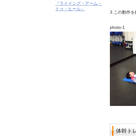
『ライイング・アーム・
トゥ・ヒール』
3.この動作
phot
体幹トレ