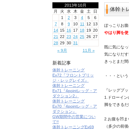
2013年10月
体幹トレ
月
火
水
木
金
土
日
1
2
3
4
5
6
7
8
9
10
11
12
13
ぽっこりお腹に
14
15
16
17
18
19
20
やはり脚を使
21
22
23
24
25
26
27
28
29
30
31
既に気になっ
« 9月
11月 »
気になりだす
きっとまだ間
新着記事
体幹トレーニング
Ex72『フロントブリッ
・・・という
ジ・レッグレイズ』
体幹トレーニング
『レッグプッ
Ex71『4pointレッグ・ア
ダクション2』
1.ドローイ
体幹トレーニング
脚をできるだ
Ex70『4pointレッグ・ア
ダクション』
GW期間中の営業につい
2.お腹を凹
て!!
（多少の前後
体幹トレーニングEx69