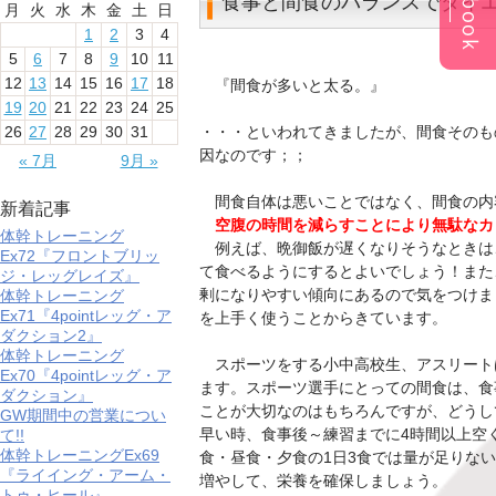
食事と間食のバランスでダイ
月
火
水
木
金
土
日
1
2
3
4
5
6
7
8
9
10
11
12
13
14
15
16
17
18
『間食が多いと太る。』
19
20
21
22
23
24
25
26
27
28
29
30
31
・・・といわれてきましたが、間食そのも
因なのです；；
« 7月
9月 »
間食自体は悪いことではなく、間食の内
新着記事
空腹の時間を減らすことにより無駄なカ
体幹トレーニング
例えば、晩御飯が遅くなりそうなときは
Ex72『フロントブリッ
て食べるようにするとよいでしょう！また
ジ・レッグレイズ』
剰になりやすい傾向にあるので気をつけま
体幹トレーニング
Ex71『4pointレッグ・ア
を上手く使うことからきています。
ダクション2』
体幹トレーニング
スポーツをする小中高校生、アスリート
Ex70『4pointレッグ・ア
ます。スポーツ選手にとっての間食は、食事
ダクション』
ことが大切なのはもちろんですが、どうし
GW期間中の営業につい
早い時、食事後～練習までに4時間以上空
て!!
体幹トレーニングEx69
食・昼食・夕食の1日3食では量が足りな
『ライイング・アーム・
増やして、栄養を確保しましょう。
トゥ・ヒール』