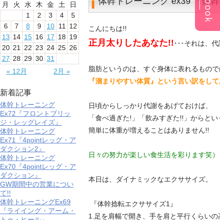
体幹トレーニング ex39 『
月
火
水
木
金
土
日
1
2
3
4
5
6
7
8
9
10
11
12
こんにちは!!
13
14
15
16
17
18
19
正月太りしたあなた!!
･･･それは、
20
21
22
23
24
25
26
27
28
29
30
31
脂肪というのは、すぐ身体に表れるもので
« 12月
2月 »
『溜まりやすい体質』という言い訳をして
新着記事
体幹トレーニング
日頃からしっかり代謝をあげておけば、
Ex72『フロントブリッ
「食べ過ぎた!」「飲みすぎた!!」からとい
ジ・レッグレイズ』
簡単に体重が増えることはありません!!
体幹トレーニング
Ex71『4pointレッグ・ア
ダクション2』
日々の努力が楽しい食生活を彩ります笑）
体幹トレーニング
Ex70『4pointレッグ・ア
ダクション』
本日は、ダイナミックなエクササイズ。
GW期間中の営業につい
て!!
体幹トレーニングEx69
『体幹捻転エクササイズ1』
『ライイング・アーム・
1.足を肩幅で開き、手を肩と平行くらい
トゥ・ヒール』